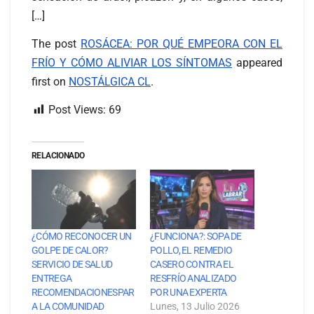
[…]
The post
ROSÁCEA: POR QUÉ EMPEORA CON EL
FRÍO Y CÓMO ALIVIAR LOS SÍNTOMAS
appeared
first on
NOSTÁLGICA CL
.
Post Views:
69
RELACIONADO
¿CÓMO RECONOCER UN
¿FUNCIONA?: SOPA DE
GOLPE DE CALOR?
POLLO, EL REMEDIO
SERVICIO DE SALUD
CASERO CONTRA EL
ENTREGA
RESFRÍO ANALIZADO
RECOMENDACIONESPAR
POR UNA EXPERTA
A LA COMUNIDAD
Lunes, 13 Julio 2026