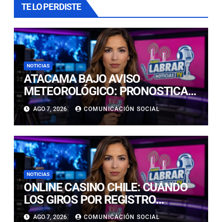
TE LO PERDISTE
NOTICIAS
ATACAMA BAJO AVISO
METEOROLÓGICO: PRONOSTICAN
LLUVIAS E ISOTERMA CERO ALTA
AGO 7, 2026
COMUNICACIÓN SOCIAL
EN PRECORDILLERA Y
CORDILLERA
NOTICIAS
ONLINE CASINO CHILE: CUÁNDO
LOS GIROS POR REGISTRO
REALMENTE SIRVEN
AGO 7, 2026
COMUNICACIÓN SOCIAL