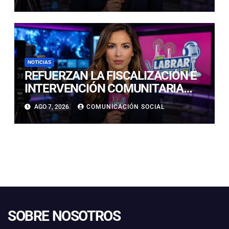
NOTICIAS
REFUERZAN LA FISCALIZACIÓN E
INTERVENCIÓN COMUNITARIA
CON OPERATIVO CONJUNTO EN
AGO 7, 2026
COMUNICACIÓN SOCIAL
CALDERA
SOBRE NOSOTROS