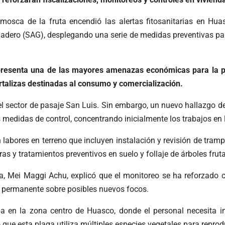
osca de la fruta encendió las alertas fitosanitarias en Hu
anadero (SAG), desplegando una serie de medidas preventivas para
presenta una de las mayores amenazas económicas para la pr
rtalizas destinadas al consumo y comercialización.
n el sector de pasaje San Luis. Sin embargo, un nuevo hallazgo 
 medidas de control, concentrando inicialmente los trabajos en
labores en terreno que incluyen instalación y revisión de tramp
s y tratamientos preventivos en suelo y follaje de árboles fruta
, Mei Maggi Achu, explicó que el monitoreo se ha reforzado c
ia permanente sobre posibles nuevos focos.
pa en la zona centro de Huasco, donde el personal necesita in
o que esta plaga utiliza múltiples especies vegetales para reprodu