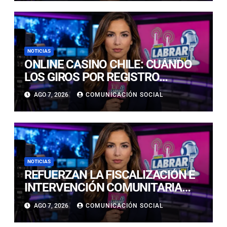
CORDILLERA
NOTICIAS
ONLINE CASINO CHILE: CUÁNDO
LOS GIROS POR REGISTRO
REALMENTE SIRVEN
AGO 7, 2026
COMUNICACIÓN SOCIAL
NOTICIAS
REFUERZAN LA FISCALIZACIÓN E
INTERVENCIÓN COMUNITARIA
CON OPERATIVO CONJUNTO EN
AGO 7, 2026
COMUNICACIÓN SOCIAL
CALDERA