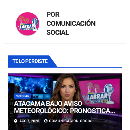
POR
COMUNICACIÓN
SOCIAL
TE LO PERDISTE
NOTICIAS
ATACAMA BAJO AVISO
METEOROLÓGICO: PRONOSTICAN
LLUVIAS E ISOTERMA CERO ALTA
AGO 7, 2026
COMUNICACIÓN SOCIAL
EN PRECORDILLERA Y