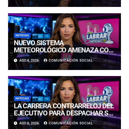
RETOMARÁ ESTE DOMINGO
NOTICIAS
NUEVO SISTEMA
METEOROLÓGICO AMENAZA CON
LLUVIAS, NIEVE Y TORMENTAS
AGO 8, 2026
COMUNICACIÓN SOCIAL
ELÉCTRICAS EN ATACAMA
NOTICIAS
LA CARRERA CONTRARRELOJ DEL
EJECUTIVO PARA DESPACHAR SU
AGENDA EN SEGURIDAD ANTES
AGO 8, 2026
COMUNICACIÓN SOCIAL
DE NAVIDAD