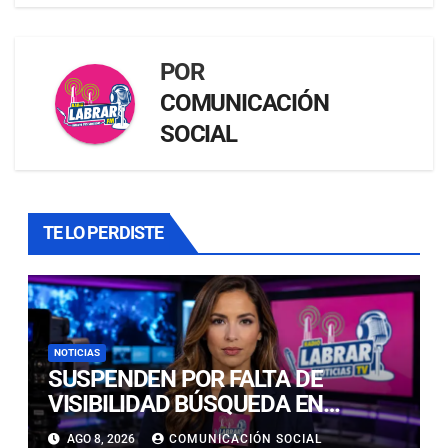
POR
COMUNICACIÓN
SOCIAL
TE LO PERDISTE
NOTICIAS
SUSPENDEN POR FALTA DE
VISIBILIDAD BÚSQUEDA EN
CALDERILLA: OPERATIVO SE
AGO 8, 2026
COMUNICACIÓN SOCIAL