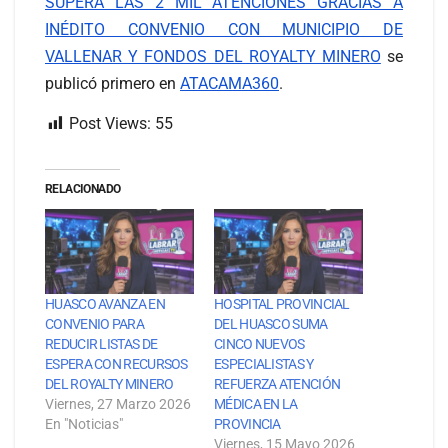
SUPERA LAS 2 MIL ATENCIONES GRACIAS A
INÉDITO CONVENIO CON MUNICIPIO DE
VALLENAR Y FONDOS DEL ROYALTY MINERO
se
publicó primero en
ATACAMA360
.
Post Views:
55
RELACIONADO
HUASCO AVANZA EN
HOSPITAL PROVINCIAL
CONVENIO PARA
DEL HUASCO SUMA
REDUCIR LISTAS DE
CINCO NUEVOS
ESPERA CON RECURSOS
ESPECIALISTAS Y
DEL ROYALTY MINERO
REFUERZA ATENCIÓN
Viernes, 27 Marzo 2026
MÉDICA EN LA
En "Noticias"
PROVINCIA
Viernes, 15 Mayo 2026