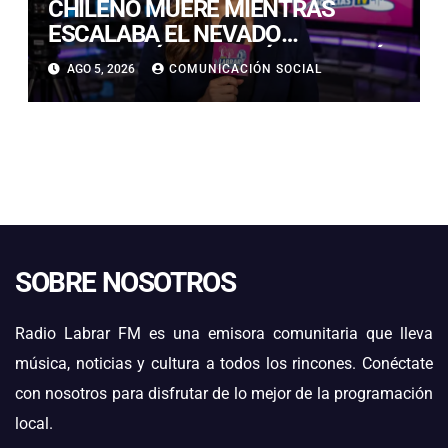
CHILENO MUERE MIENTRAS
ESCALABA EL NEVADO
HUASCARÁN EN PERÚ: SE HABRÍA
AGO 5, 2026
COMUNICACIÓN SOCIAL
PRECIPITADO DESDE 900 METROS
SOBRE NOSOTROS
Radio Labrar FM es una emisora comunitaria que lleva
música, noticias y cultura a todos los rincones. Conéctate
con nosotros para disfrutar de lo mejor de la programación
local.