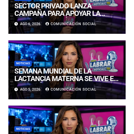
SECTOR PRIVADO LANZA
CAMPAÑA PARA APOYAR LA
RECONSTRUCCIÓN DE FAMILIAS
AGO 6, 2026
COMUNICACIÓN SOCIAL
AFECTADAS POR EL SISTEMA
FRONTAL EN ATACAMA
NOTICIAS
SEMANA MUNDIAL DE LA
LACTANCIA MATERNA SE VIVE EN
COPIAPÓ CON FERIA EDUCATIVA
AGO 5, 2026
COMUNICACIÓN SOCIAL
ABIERTA A LA COMUNIDAD
NOTICIAS