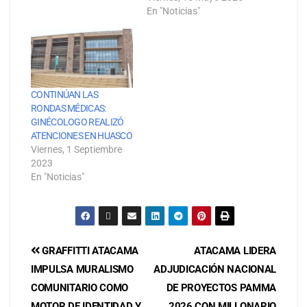
En "Noticias"
CONTINÚAN LAS
RONDAS MÉDICAS:
GINÉCOLOGO REALIZÓ
ATENCIONES EN HUASCO
Viernes, 1 Septiembre
2023
En "Noticias"
GRAFFITTI ATACAMA
ATACAMA LIDERA
IMPULSA MURALISMO
ADJUDICACIÓN NACIONAL
COMUNITARIO COMO
DE PROYECTOS PAMMA
MOTOR DE IDENTIDAD Y
2026 CON MILLONARIO