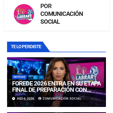
POR
COMUNICACIÓN
SOCIAL
TE LO PERDISTE
NOTICIAS
FOREDE 2026 ENTRA EN SU ETAPA
FINAL DE PREPARACIÓN CON
NUEVAS TECNOLOGÍAS DE
AGO 6, 2026
COMUNICACIÓN SOCIAL
ACCESO Y OPORTUNIDADES PARA
ATACAMA