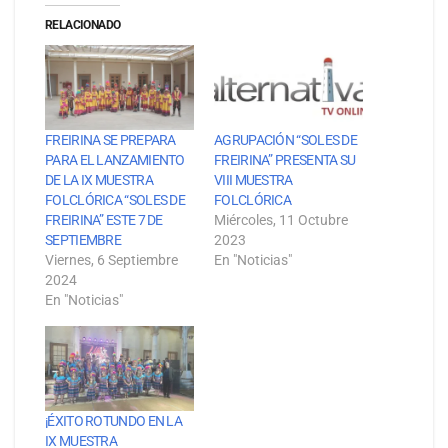
RELACIONADO
FREIRINA SE PREPARA
AGRUPACIÓN “SOLES DE
PARA EL LANZAMIENTO
FREIRINA” PRESENTA SU
DE LA IX MUESTRA
VIII MUESTRA
FOLCLÓRICA “SOLES DE
FOLCLÓRICA
FREIRINA” ESTE 7 DE
Miércoles, 11 Octubre
SEPTIEMBRE
2023
Viernes, 6 Septiembre
En "Noticias"
2024
En "Noticias"
¡ÉXITO ROTUNDO EN LA
IX MUESTRA