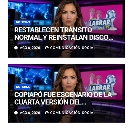
NOTICIAS
RESTABLECEN TRÁNSITO
NORMAL Y REINSTALAN DISCO
“PARE” TRAS AVANCE DE OBRAS
AGO 6, 2026
COMUNICACIÓN SOCIAL
EN CALLE LUIS FLORES CON JULIO
PRADO
NOTICIAS
COPIAPÓ FUE ESCENARIO DE LA
CUARTA VERSIÓN DEL
CAMPEONATO REGIONAL DE
AGO 6, 2026
COMUNICACIÓN SOCIAL
BANDAS DE GUERRA
ESTUDIANTILES