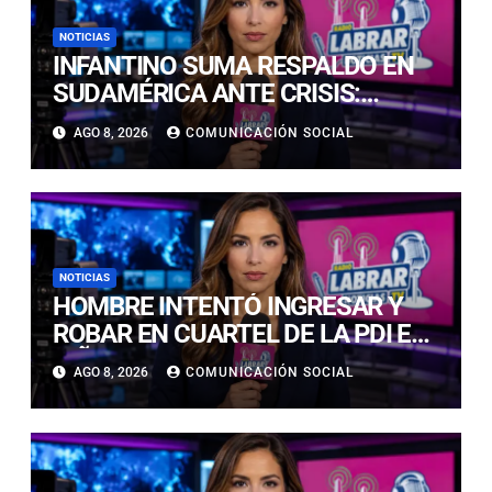
NOTICIAS
INFANTINO SUMA RESPALDO EN
SUDAMÉRICA ANTE CRISIS:
ECUADOR Y VENEZUELA SE
AGO 8, 2026
COMUNICACIÓN SOCIAL
CUADRAN CON EL SUIZO
NOTICIAS
HOMBRE INTENTÓ INGRESAR Y
ROBAR EN CUARTEL DE LA PDI EN
VIÑA DEL MAR: DETECTIVES LO
AGO 8, 2026
COMUNICACIÓN SOCIAL
DETUVIERON