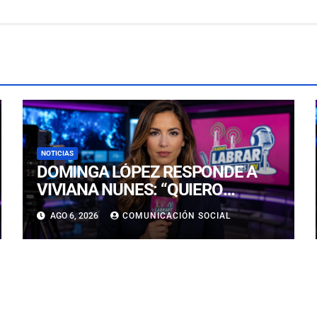
NOTICIAS
DOMINGA LÓPEZ RESPONDE A
VIVIANA NUNES: “QUIERO
LLEGAR, NI SIQUIERA AL TOP 5, A
AGO 6, 2026
COMUNICACIÓN SOCIAL
LA CORONA”