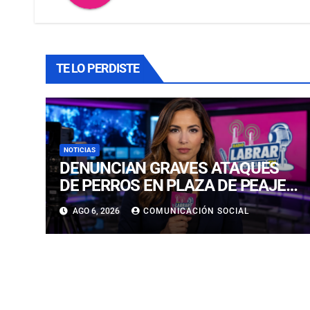
TE LO PERDISTE
NOTICIAS
DENUNCIAN GRAVES ATAQUES
DE PERROS EN PLAZA DE PEAJE
Y BARRIO RESIDENCIAL EN
AGO 6, 2026
COMUNICACIÓN SOCIAL
COPIAPÓ