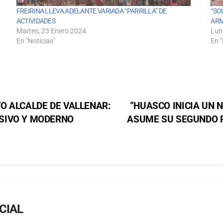
FREIRINA LLEVA ADELANTE VARIADA “PARRILLA” DE
“SO
ACTIVIDADES
ARM
Martes, 23 Enero 2024
Lun
En "Noticias"
En "
O ALCALDE DE VALLENAR:
“HUASCO INICIA UN 
SIVO Y MODERNO
ASUME SU SEGUNDO P
CIAL