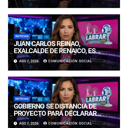
INNOVACIÓN EDUCATIVA
NOTICIAS
JUAN CARLOS REINAO,
EXALCALDE DE RENAICO, ES
CONDENADO A 15 AÑOS DE
AGO 7, 2026
COMUNICACIÓN SOCIAL
CÁRCEL POR DELITOS DE
CONNOTACIÓN SEXUAL
NOTICIAS
GOBIERNO SE DISTANCIA DE
PROYECTO PARA DECLARAR
FERIADO EL 17 DE SEPTIEMBRE:
AGO 7, 2026
COMUNICACIÓN SOCIAL
“NO ES NECESARIO INNOVAR”