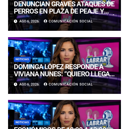
DENUNCIAN GRAVES ATAQUES DE
PERROS EN PLAZA DE PEAJE Y
BARRIO RESIDENCIAL EN COPIAPÓ
AGO 6, 2026
COMUNICACIÓN SOCIAL
NOTICIAS
DOMINGA LÓPEZ RESPONDE A
VIVIANA NUNES: “QUIERO LLEGAR,
NI SIQUIERA AL TOP 5, A LA
AGO 6, 2026
COMUNICACIÓN SOCIAL
CORONA”
NOTICIAS