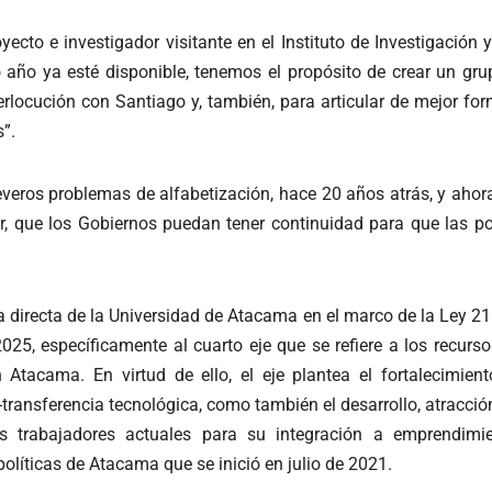
oyecto e investigador visitante en el Instituto de Investigació
año ya esté disponible, tenemos el propósito de crear un grup
rlocución con Santiago y, también, para articular de mejor for
”.
everos problemas de alfabetización, hace 20 años atrás, y ahor
ecir, que los Gobiernos puedan tener continuidad para que las 
directa de la Universidad de Atacama en el marco de la Ley 21.
025, específicamente al cuarto eje que se refiere a los recur
n Atacama. En virtud de ello, el eje plantea el fortalecimient
ransferencia tecnológica, como también el desarrollo, atracción,
los trabajadores actuales para su integración a emprendim
políticas de Atacama que se inició en julio de 2021.