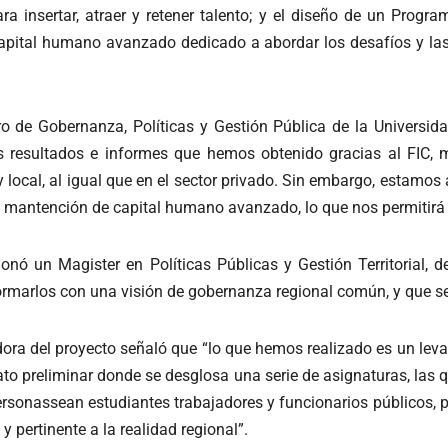
ara insertar, atraer y retener talento; y el diseño de un Prog
capital humano avanzado dedicado a abordar los desafíos y las
ntro de Gobernanza, Políticas y Gestión Pública de la Univers
s resultados e informes que hemos obtenido gracias al FIC, 
 local, al igual que en el sector privado. Sin embargo, estamos 
n y mantención de capital humano avanzado, lo que nos permitir
nó un Magister en Políticas Públicas y Gestión Territorial, d
formarlos con una visión de gobernanza regional común, y que s
ra del proyecto señaló que “lo que hemos realizado es un leva
 preliminar donde se desglosa una serie de asignaturas, las qu
rsonassean estudiantes trabajadores y funcionarios públicos, po
 pertinente a la realidad regional”.