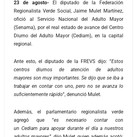
23 de agosto-
El diputado de la Federación
Regionalista Verde Social, Jaime Mulet Martínez,
ofició al Servicio Nacional del Adulto Mayor
(Senama), por el real estado de avance del Centro
Diurno del Adulto Mayor (Cediam), en la capital
regional.
Ante esto, el diputado de la FREVS dijo: “
E
stos
centros diurnos de atención de adultos
mayores
son
muy importante
s. S
e dijo que se iba a
trabajar
en contar con uno,
pero no se avanza lo
suficientemente rápido
”, denunció Mulet.
Además, el parlamentario regionalista verde
agregó que “
e
s necesario
contar con
un
Cediam
para apoyar durante el día a nuestros
adultos mayores
”,
dijo Mulet, quien además acotó: