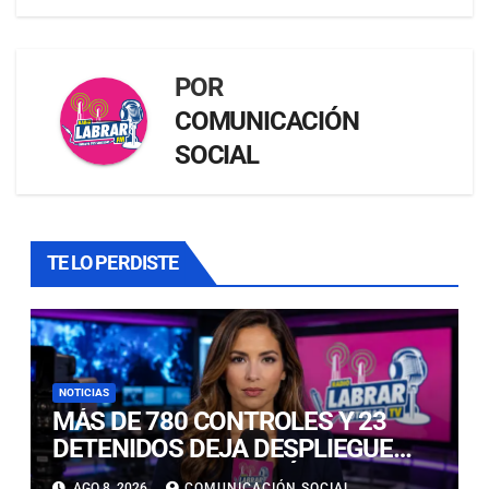
POR
COMUNICACIÓN
SOCIAL
TE LO PERDISTE
NOTICIAS
MÁS DE 780 CONTROLES Y 23
DETENIDOS DEJA DESPLIEGUE
POLICIAL EN COPIAPÓ Y CALDERA
AGO 8, 2026
COMUNICACIÓN SOCIAL