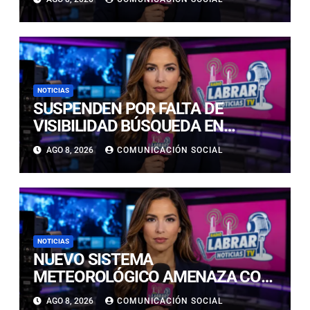
NOTICIAS
SUSPENDEN POR FALTA DE
VISIBILIDAD BÚSQUEDA EN
CALDERILLA: OPERATIVO SE
AGO 8, 2026
COMUNICACIÓN SOCIAL
RETOMARÁ ESTE DOMINGO
NOTICIAS
NUEVO SISTEMA
METEOROLÓGICO AMENAZA CON
LLUVIAS, NIEVE Y TORMENTAS
AGO 8, 2026
COMUNICACIÓN SOCIAL