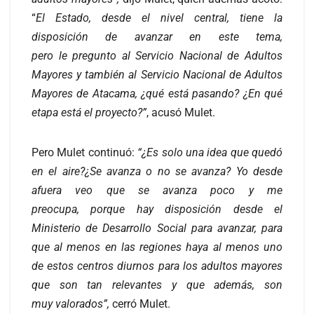
“
E
l
E
stado
,
desde el nivel central
,
tiene la
disposición
de avanzar en este tema
,
pero
le
pregunto al Servicio Nacional de Adultos
Mayores y también al Servicio Nacional de Adultos
Mayores de Atacama,
¿
qué está pasando?
¿En qué
etapa está
el proyecto
?
”
, acusó Mulet.
Pero Mulet continuó:
“¿
Es solo una idea que quedó
en el aire
?
¿Se avanza o no se avanza?
Yo desde
afuera veo que se avanza poco y me
preocupa
,
porque hay disposición desde el
Ministerio de Desarrollo Social para avanzar, para
que al menos en las regiones haya al menos uno
de estos centros diurnos para los adultos mayores
que son tan relevante
s
y
que
además
, son
muy
valora
dos”,
cerró Mulet.