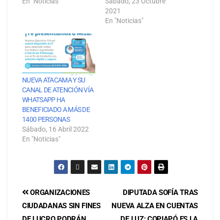
En "Noticias"
Sábado, 23 Octubre
2021
En "Noticias"
NUEVA ATACAMA Y SU
CANAL DE ATENCIÓN VÍA
WHATSAPP HA
BENEFICIADO A MÁS DE
1400 PERSONAS
Sábado, 16 Abril 2022
En "Noticias"
ORGANIZACIONES
DIPUTADA SOFÍA TRAS
CIUDADANAS SIN FINES
NUEVA ALZA EN CUENTAS
DE LUCRO PODRÁN
DE LUZ: COPIAPÓ ES LA