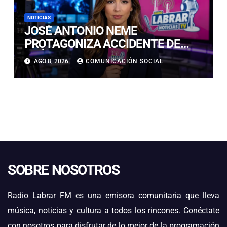
NOTICIAS
JOSÉ ANTONIO NEME
PROTAGONIZA ACCIDENTE DE
TRÁNSITO EN LAS CONDES
AGO 8, 2026
COMUNICACIÓN SOCIAL
SOBRE NOSOTROS
Radio Labrar FM es una emisora comunitaria que lleva
música, noticias y cultura a todos los rincones. Conéctate
con nosotros para disfrutar de lo mejor de la programación