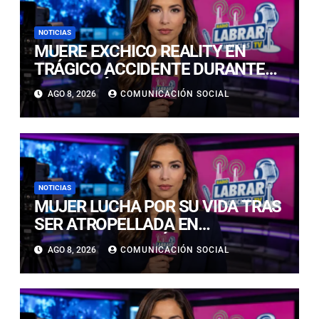
NOTICIAS
MUERE EXCHICO REALITY EN
TRÁGICO ACCIDENTE DURANTE
GRABACIÓN DE UN COMERCIAL
AGO 8, 2026
COMUNICACIÓN SOCIAL
EN EUROPA
NOTICIAS
MUJER LUCHA POR SU VIDA TRAS
SER ATROPELLADA EN
CALIFORNIA: VEHÍCULO ERA
AGO 8, 2026
COMUNICACIÓN SOCIAL
CONDUCIDO POR DOS HERMANOS
DE 4 Y 7 AÑOS