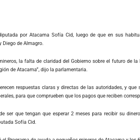
a diputada por Atacama Sofía Cid, luego de que en sus habitua
y Diego de Almagro.
eros, la falta de claridad del Gobierno sobre el futuro de la
gión de Atacama”, dijo la parlamentaria.
cen respuestas claras y directas de las autoridades, y que se 
inerales, para que comprueben que los pagos que reciben corresp
ede ser que tengan que esperar 2 meses para recibir su din
putada Sofía Cid.
ó el Programa de ayuda a pequeños mineros de Atacama y los 6 m