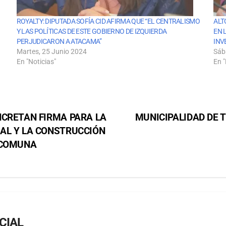
ROYALTY: DIPUTADA SOFÍA CID AFIRMA QUE “EL CENTRALISMO
ALT
Y LAS POLÍTICAS DE ESTE GOBIERNO DE IZQUIERDA
EN 
PERJUDICARON A ATACAMA”
INV
Martes, 25 Junio 2024
Sáb
En "Noticias"
En "
NCRETAN FIRMA PARA LA
MUNICIPALIDAD DE T
AL Y LA CONSTRUCCIÓN
 COMUNA
CIAL