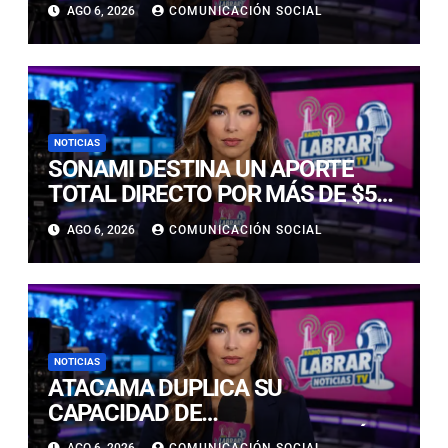
FINAL NACIONAL DE LOS JUEGOS
AGO 6, 2026
COMUNICACIÓN SOCIAL
DEPORTIVOS ESCOLARES
NOTICIAS
SONAMI DESTINA UN APORTE
TOTAL DIRECTO POR MÁS DE $55
MILLONES PARA APOYAR LA
AGO 6, 2026
COMUNICACIÓN SOCIAL
RECUPERACIÓN DE PEQUEÑOS
MINEROS AFECTADOS POR LOS
TEMPORALES
NOTICIAS
ATACAMA DUPLICA SU
CAPACIDAD DE
ALMACENAMIENTO DE ENERGÍA Y