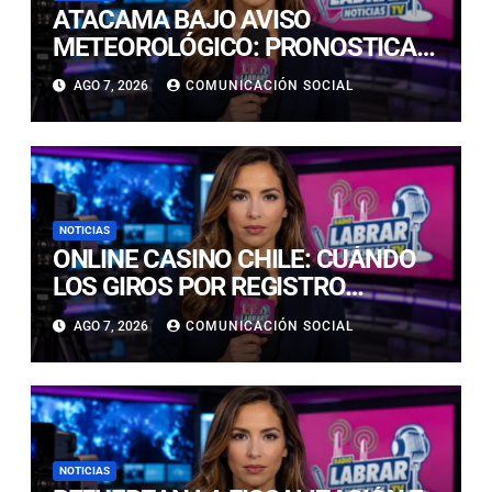
ATACAMA BAJO AVISO
METEOROLÓGICO: PRONOSTICAN
LLUVIAS E ISOTERMA CERO ALTA
AGO 7, 2026
COMUNICACIÓN SOCIAL
EN PRECORDILLERA Y
CORDILLERA
NOTICIAS
ONLINE CASINO CHILE: CUÁNDO
LOS GIROS POR REGISTRO
REALMENTE SIRVEN
AGO 7, 2026
COMUNICACIÓN SOCIAL
NOTICIAS