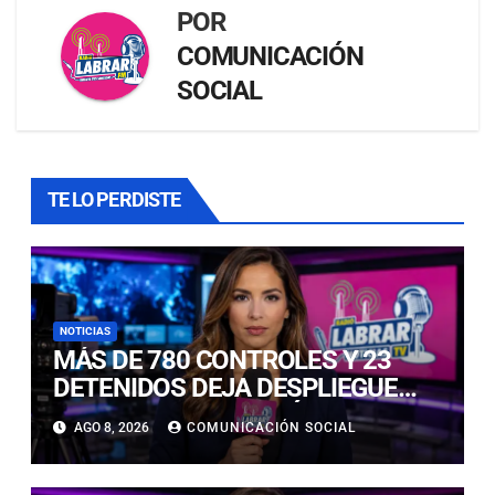
POR
COMUNICACIÓN
SOCIAL
TE LO PERDISTE
NOTICIAS
MÁS DE 780 CONTROLES Y 23
DETENIDOS DEJA DESPLIEGUE
POLICIAL EN COPIAPÓ Y CALDERA
AGO 8, 2026
COMUNICACIÓN SOCIAL