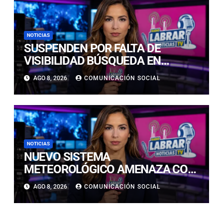
NOTICIAS
SUSPENDEN POR FALTA DE
VISIBILIDAD BÚSQUEDA EN
CALDERILLA: OPERATIVO SE
AGO 8, 2026
COMUNICACIÓN SOCIAL
RETOMARÁ ESTE DOMINGO
NOTICIAS
NUEVO SISTEMA
METEOROLÓGICO AMENAZA CON
LLUVIAS, NIEVE Y TORMENTAS
AGO 8, 2026
COMUNICACIÓN SOCIAL
ELÉCTRICAS EN ATACAMA