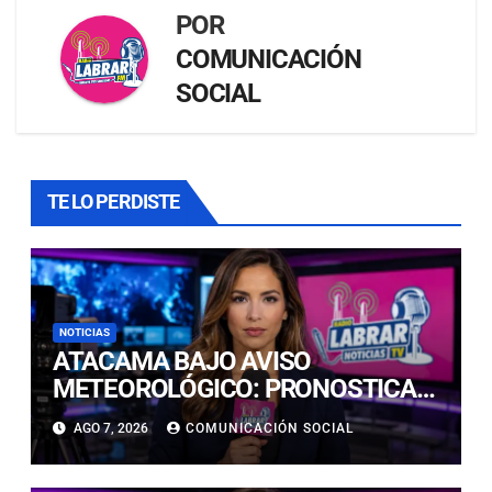
POR
COMUNICACIÓN
SOCIAL
TE LO PERDISTE
NOTICIAS
ATACAMA BAJO AVISO
METEOROLÓGICO: PRONOSTICAN
LLUVIAS E ISOTERMA CERO ALTA
AGO 7, 2026
COMUNICACIÓN SOCIAL
EN PRECORDILLERA Y
CORDILLERA