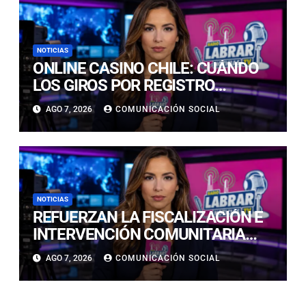
NOTICIAS
ONLINE CASINO CHILE: CUÁNDO
LOS GIROS POR REGISTRO
REALMENTE SIRVEN
AGO 7, 2026
COMUNICACIÓN SOCIAL
NOTICIAS
REFUERZAN LA FISCALIZACIÓN E
INTERVENCIÓN COMUNITARIA
CON OPERATIVO CONJUNTO EN
AGO 7, 2026
COMUNICACIÓN SOCIAL
CALDERA