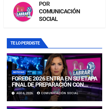
POR
COMUNICACIÓN
SOCIAL
TE LO PERDISTE
NOTICIAS
FOREDE 2026 ENTRA EN SU ETAPA
FINAL DE PREPARACIÓN CON
NUEVAS TECNOLOGÍAS DE
AGO 6, 2026
COMUNICACIÓN SOCIAL
ACCESO Y OPORTUNIDADES PARA
ATACAMA