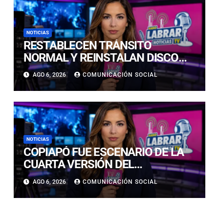
NOTICIAS
RESTABLECEN TRÁNSITO
NORMAL Y REINSTALAN DISCO
“PARE” TRAS AVANCE DE OBRAS
AGO 6, 2026
COMUNICACIÓN SOCIAL
EN CALLE LUIS FLORES CON JULIO
PRADO
NOTICIAS
COPIAPÓ FUE ESCENARIO DE LA
CUARTA VERSIÓN DEL
CAMPEONATO REGIONAL DE
AGO 6, 2026
COMUNICACIÓN SOCIAL
BANDAS DE GUERRA
ESTUDIANTILES