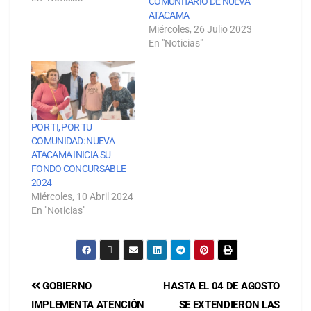
COMUNITARIO DE NUEVA
Regional(s), Sergio
ATACAMA
Muñoz, se realizó el
Miércoles, 26 Julio 2023
lanzamiento de los
En "Noticias"
Fondos Concursables
en Línea 2022 de la
empresa sanitaria
Nueva Atacama. En la
actividad,
también asistieron los
POR TI, POR TU
principales…
COMUNIDAD: NUEVA
ATACAMA INICIA SU
FONDO CONCURSABLE
2024
Miércoles, 10 Abril 2024
En "Noticias"
GOBIERNO
HASTA EL 04 DE AGOSTO
IMPLEMENTA ATENCIÓN
SE EXTENDIERON LAS