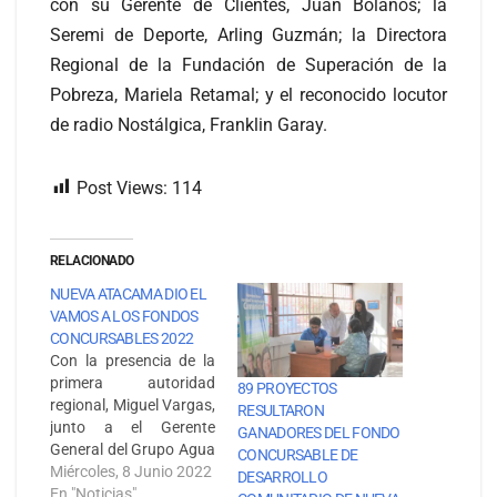
con su Gerente de Clientes, Juan Bolaños; la
Seremi de Deporte, Arling Guzmán; la Directora
Regional de la Fundación de Superación de la
Pobreza, Mariela Retamal; y el reconocido locutor
de radio Nostálgica, Franklin Garay.
Post Views:
114
RELACIONADO
NUEVA ATACAMA DIO EL
VAMOS A LOS FONDOS
CONCURSABLES 2022
Con la presencia de la
primera autoridad
89 PROYECTOS
regional, Miguel Vargas,
RESULTARON
junto a el Gerente
GANADORES DEL FONDO
General del Grupo Agua
CONCURSABLE DE
Nuevas, Salvador
Miércoles, 8 Junio 2022
DESARROLLO
Villarino y el Gerente
En "Noticias"