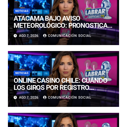
NOTICIAS
ATACAMA BAJO AVISO
METEOROLÓGICO: PRONOSTICAN
LLUVIAS E ISOTERMA CERO ALTA
AGO 7, 2026
COMUNICACIÓN SOCIAL
EN PRECORDILLERA Y
CORDILLERA
NOTICIAS
ONLINE CASINO CHILE: CUÁNDO
LOS GIROS POR REGISTRO
REALMENTE SIRVEN
AGO 7, 2026
COMUNICACIÓN SOCIAL