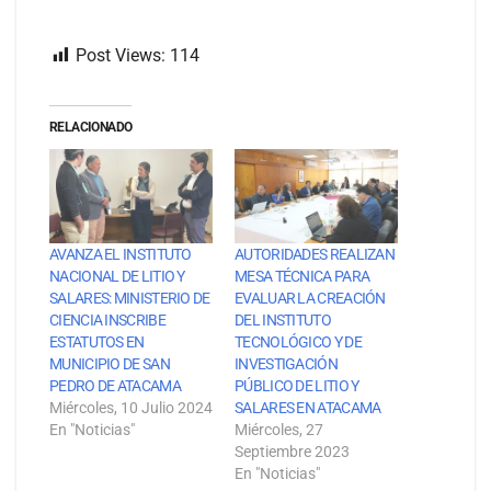
Post Views:
114
RELACIONADO
AVANZA EL INSTITUTO
AUTORIDADES REALIZAN
NACIONAL DE LITIO Y
MESA TÉCNICA PARA
SALARES: MINISTERIO DE
EVALUAR LA CREACIÓN
CIENCIA INSCRIBE
DEL INSTITUTO
ESTATUTOS EN
TECNOLÓGICO Y DE
MUNICIPIO DE SAN
INVESTIGACIÓN
PEDRO DE ATACAMA
PÚBLICO DE LITIO Y
Miércoles, 10 Julio 2024
SALARES EN ATACAMA
En "Noticias"
Miércoles, 27
Septiembre 2023
En "Noticias"