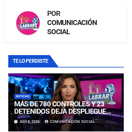
POR
COMUNICACIÓN
SOCIAL
TE LO PERDISTE
NOTICIAS
MÁS DE 780 CONTROLES Y 23
DETENIDOS DEJA DESPLIEGUE
POLICIAL EN COPIAPÓ Y CALDERA
AGO 8, 2026
COMUNICACIÓN SOCIAL