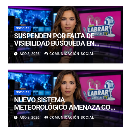
NOTICIAS
SUSPENDEN POR FALTA DE
VISIBILIDAD BÚSQUEDA EN
CALDERILLA: OPERATIVO SE
AGO 8, 2026
COMUNICACIÓN SOCIAL
RETOMARÁ ESTE DOMINGO
NOTICIAS
NUEVO SISTEMA
METEOROLÓGICO AMENAZA CON
LLUVIAS, NIEVE Y TORMENTAS
AGO 8, 2026
COMUNICACIÓN SOCIAL
ELÉCTRICAS EN ATACAMA