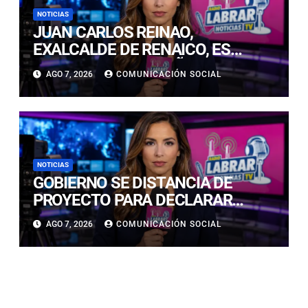
NOTICIAS
JUAN CARLOS REINAO,
EXALCALDE DE RENAICO, ES
CONDENADO A 15 AÑOS DE
AGO 7, 2026
COMUNICACIÓN SOCIAL
CÁRCEL POR DELITOS DE
CONNOTACIÓN SEXUAL
NOTICIAS
GOBIERNO SE DISTANCIA DE
PROYECTO PARA DECLARAR
FERIADO EL 17 DE SEPTIEMBRE:
AGO 7, 2026
COMUNICACIÓN SOCIAL
“NO ES NECESARIO INNOVAR”