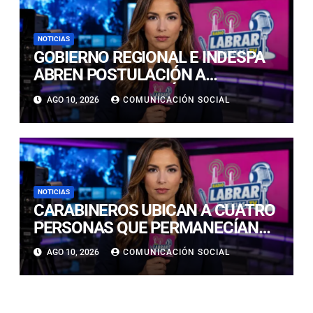
NOTICIAS
GOBIERNO REGIONAL E INDESPA
ABREN POSTULACIÓN A
CONCURSO POR MÁS DE $385
AGO 10, 2026
COMUNICACIÓN SOCIAL
MILLONES PARA FORTALECER LA
PESCA ARTESANAL
NOTICIAS
CARABINEROS UBICAN A CUATRO
PERSONAS QUE PERMANECÍAN
AISLADAS EN SECTOR
AGO 10, 2026
COMUNICACIÓN SOCIAL
PRECORDILLERANO DE VALLENAR