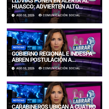
LLUVIAS PONEN EN ALERTA AL
HUASCO: ADVIERTEN ALTO
RIESGO DE ALUVIONES Y
AGO 10, 2026
COMUNICACIÓN SOCIAL
DERRUMBES
NOTICIAS
GOBIERNO REGIONAL E INDESPA
ABREN POSTULACIÓN A
CONCURSO POR MÁS DE $385
AGO 10, 2026
COMUNICACIÓN SOCIAL
MILLONES PARA FORTALECER LA
PESCA ARTESANAL
NOTICIAS
CARABINEROS UBICAN A CUATRO