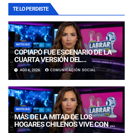
TE LO PERDISTE
NOTICIAS
COPIAPÓ FUE ESCENARIO DE LA
CUARTA VERSIÓN DEL
CAMPEONATO REGIONAL DE
AGO 6, 2026
COMUNICACIÓN SOCIAL
BANDAS DE GUERRA
ESTUDIANTILES
NOTICIAS
MÁS DE LA MITAD DE LOS
HOGARES CHILENOS VIVE CON UN
GATO: LAS CLAVES PARA