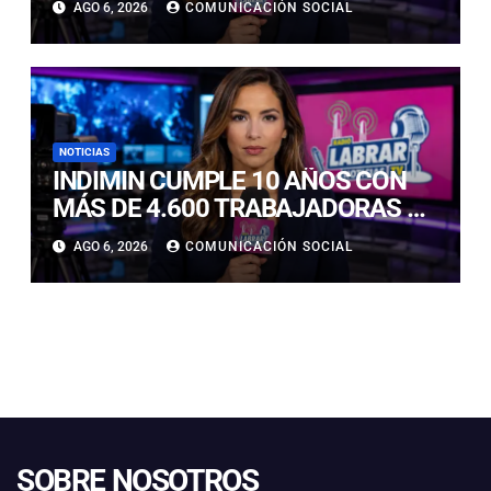
AGO 6, 2026
COMUNICACIÓN SOCIAL
CUIDARLOS Y PREVENIR
PROBLEMAS DE SALUD
NOTICIAS
INDIMIN CUMPLE 10 AÑOS CON
MÁS DE 4.600 TRABAJADORAS Y
TRABAJADORES IMPACTADOS
AGO 6, 2026
COMUNICACIÓN SOCIAL
POR SUS SOLUCIONES
TECNOLÓGICAS EN MINERÍA
SOBRE NOSOTROS