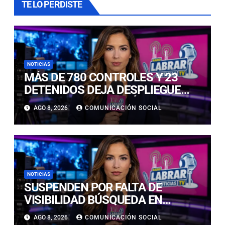
TE LO PERDISTE
NOTICIAS
MÁS DE 780 CONTROLES Y 23
DETENIDOS DEJA DESPLIEGUE
POLICIAL EN COPIAPÓ Y CALDERA
AGO 8, 2026
COMUNICACIÓN SOCIAL
NOTICIAS
SUSPENDEN POR FALTA DE
VISIBILIDAD BÚSQUEDA EN
CALDERILLA: OPERATIVO SE
AGO 8, 2026
COMUNICACIÓN SOCIAL
RETOMARÁ ESTE DOMINGO