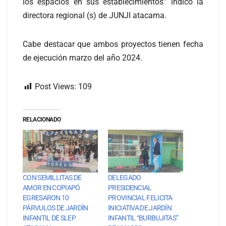
los espacios en sus establecimientos” indicó la
directora regional (s) de JUNJI atacama.
Cabe destacar que ambos proyectos tienen fecha
de ejecución marzo del año 2024.
Post Views:
109
RELACIONADO
CON SEMILLITAS DE
DELEGADO
AMOR EN COPIAPÓ
PRESIDENCIAL
EGRESARON 10
PROVINCIAL FELICITA
PÁRVULOS DE JARDÍN
INICIATIVA DE JARDÍN
INFANTIL DE SLEP
INFANTIL “BURBUJITAS”