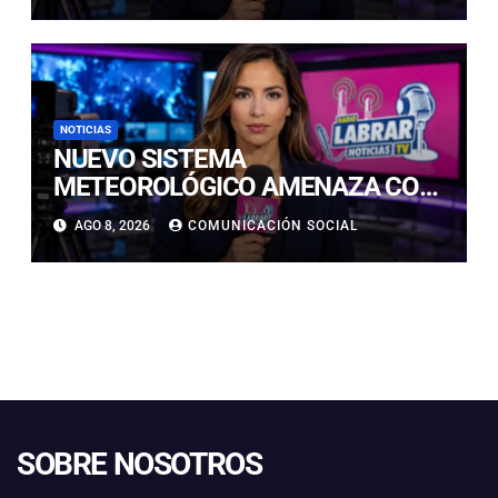
NOTICIAS
NUEVO SISTEMA
METEOROLÓGICO AMENAZA CON
LLUVIAS, NIEVE Y TORMENTAS
AGO 8, 2026
COMUNICACIÓN SOCIAL
ELÉCTRICAS EN ATACAMA
SOBRE NOSOTROS