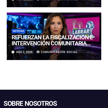
NOTICIAS
REFUERZAN LA FISCALIZACIÓN E
INTERVENCIÓN COMUNITARIA
CON OPERATIVO CONJUNTO EN
AGO 7, 2026
COMUNICACIÓN SOCIAL
CALDERA
SOBRE NOSOTROS