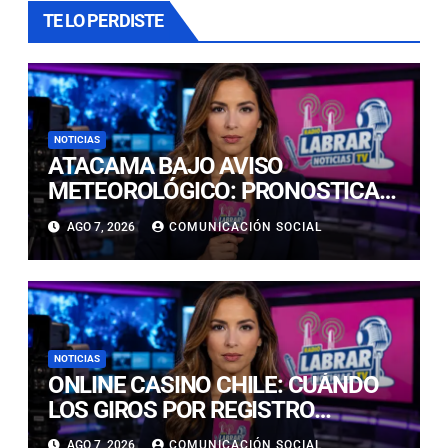
TE LO PERDISTE
NOTICIAS
ATACAMA BAJO AVISO
METEOROLÓGICO: PRONOSTICAN
LLUVIAS E ISOTERMA CERO ALTA
AGO 7, 2026
COMUNICACIÓN SOCIAL
EN PRECORDILLERA Y
CORDILLERA
NOTICIAS
ONLINE CASINO CHILE: CUÁNDO
LOS GIROS POR REGISTRO
REALMENTE SIRVEN
AGO 7, 2026
COMUNICACIÓN SOCIAL