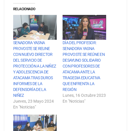
RELACIONADO
SENADORA YASNA
DÍA DEL PROFESOR:
PROVOSTE SE REUNE
SENADORA YASNA
CON NUEVO DIRECTOR
PROVOSTE SE REÚNE EN
DEL SERVICIO DE
DESAYUNO SOLIDARIO
PROTECCIÓN A LA NIÑEZ
CON PROFESORES DE
Y ADOLESCENCIA DE
ATACAMA ANTE LA
ATACAMA TRAS DUROS
TRAGEDIA EDUCATIVA
INFORMES DE LA
QUE ENFRENTA LA
DEFENSORÍA DE LA
REGIÓN
NIÑEZ
Lunes, 16 Octubre 2023
Jueves, 23 Mayo 2024
En "Noticias"
En "Noticias"