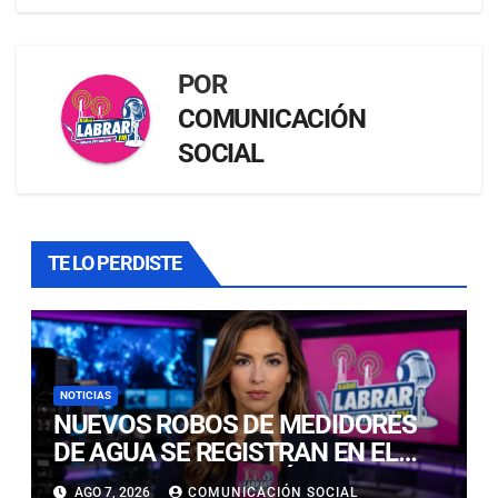
POR
COMUNICACIÓN
SOCIAL
TE LO PERDISTE
NOTICIAS
NUEVOS ROBOS DE MEDIDORES
DE AGUA SE REGISTRAN EN EL
CENTRO DE COPIAPÓ
AGO 7, 2026
COMUNICACIÓN SOCIAL