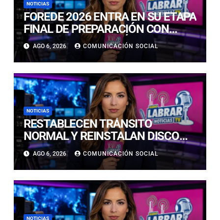
NOTICIAS
FOREDE 2026 ENTRA EN SU ETAPA
FINAL DE PREPARACIÓN CON
NUEVAS TECNOLOGÍAS DE
AGO 6, 2026
COMUNICACIÓN SOCIAL
ACCESO Y OPORTUNIDADES PARA
ATACAMA
NOTICIAS
RESTABLECEN TRÁNSITO
NORMAL Y REINSTALAN DISCO
“PARE” TRAS AVANCE DE OBRAS
AGO 6, 2026
COMUNICACIÓN SOCIAL
EN CALLE LUIS FLORES CON JULIO
PRADO
NOTICIAS