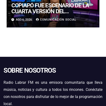
COPIAPÓ FUE ESCENARIO DE LA
CUARTA VERSIÓN DEL
CAMPEONATO REGIONAL DE
AGO 6, 2026
COMUNICACIÓN SOCIAL
BANDAS DE GUERRA
ESTUDIANTILES
SOBRE NOSOTROS
Radio Labrar FM es una emisora comunitaria que lleva
música, noticias y cultura a todos los rincones. Conéctate
con nosotros para disfrutar de lo mejor de la programación
local.