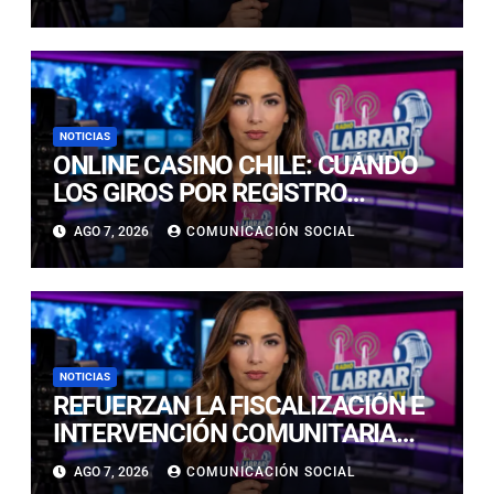
EN PRECORDILLERA Y
CORDILLERA
NOTICIAS
ONLINE CASINO CHILE: CUÁNDO
LOS GIROS POR REGISTRO
REALMENTE SIRVEN
AGO 7, 2026
COMUNICACIÓN SOCIAL
NOTICIAS
REFUERZAN LA FISCALIZACIÓN E
INTERVENCIÓN COMUNITARIA
CON OPERATIVO CONJUNTO EN
AGO 7, 2026
COMUNICACIÓN SOCIAL
CALDERA