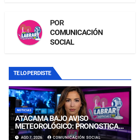
POR
COMUNICACIÓN
SOCIAL
TE LO PERDISTE
NOTICIAS
ATACAMA BAJO AVISO
METEOROLÓGICO: PRONOSTICAN
LLUVIAS E ISOTERMA CERO ALTA
AGO 7, 2026
COMUNICACIÓN SOCIAL