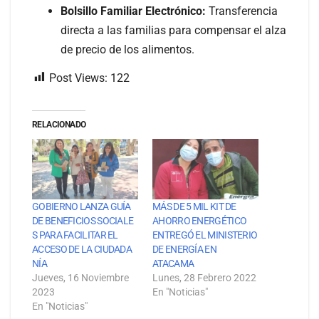
Bolsillo Familiar Electrónico:
Transferencia
directa a las familias para compensar el alza
de precio de los alimentos.
Post Views:
122
RELACIONADO
GOBIERNO LANZA GUÍA
MÁS DE 5 MIL KIT DE
DE BENEFICIOS SOCIALE
AHORRO ENERGÉTICO
S PARA FACILITAR EL
ENTREGÓ EL MINISTERIO
ACCESO DE LA CIUDADA
DE ENERGÍA EN
NÍA
ATACAMA
Jueves, 16 Noviembre
Lunes, 28 Febrero 2022
2023
En "Noticias"
En "Noticias"