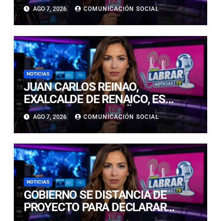
FINAL DEL PREMIO LED 2026 POR
AGO 7, 2026
COMUNICACIÓN SOCIAL
INNOVACIÓN EDUCATIVA
NOTICIAS
JUAN CARLOS REINAO,
EXALCALDE DE RENAICO, ES
CONDENADO A 15 AÑOS DE
AGO 7, 2026
COMUNICACIÓN SOCIAL
CÁRCEL POR DELITOS DE
CONNOTACIÓN SEXUAL
NOTICIAS
GOBIERNO SE DISTANCIA DE
PROYECTO PARA DECLARAR
FERIADO EL 17 DE SEPTIEMBRE: