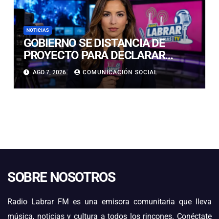
NOTICIAS
GOBIERNO SE DISTANCIA DE
PROYECTO PARA DECLARAR
FERIADO EL 17 DE SEPTIEMBRE:
AGO 7, 2026
COMUNICACIÓN SOCIAL
“NO ES NECESARIO INNOVAR”
SOBRE NOSOTROS
Radio Labrar FM es una emisora comunitaria que lleva
música, noticias y cultura a todos los rincones. Conéctate