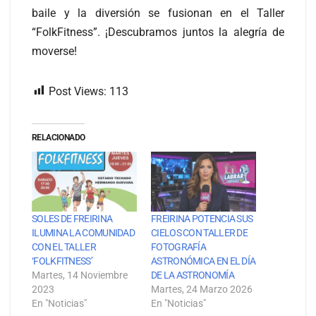
baile y la diversión se fusionan en el Taller
“FolkFitness”. ¡Descubramos juntos la alegría de
moverse!
Post Views:
113
RELACIONADO
SOLES DE FREIRINA
FREIRINA POTENCIA SUS
ILUMINA LA COMUNIDAD
CIELOS CON TALLER DE
CON EL TALLER
FOTOGRAFÍA
‘FOLKFITNESS’
ASTRONÓMICA EN EL DÍA
Martes, 14 Noviembre
DE LA ASTRONOMÍA
2023
Martes, 24 Marzo 2026
En "Noticias"
En "Noticias"