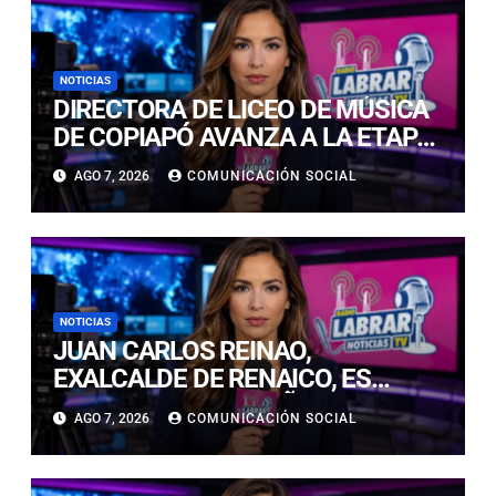
NOTICIAS
DIRECTORA DE LICEO DE MÚSICA
DE COPIAPÓ AVANZA A LA ETAPA
FINAL DEL PREMIO LED 2026 POR
AGO 7, 2026
COMUNICACIÓN SOCIAL
INNOVACIÓN EDUCATIVA
NOTICIAS
JUAN CARLOS REINAO,
EXALCALDE DE RENAICO, ES
CONDENADO A 15 AÑOS DE
AGO 7, 2026
COMUNICACIÓN SOCIAL
CÁRCEL POR DELITOS DE
CONNOTACIÓN SEXUAL