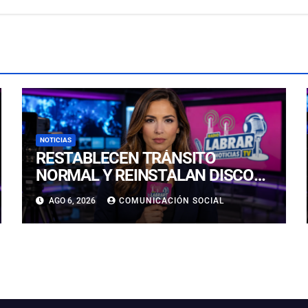
NOTICIAS
RESTABLECEN TRÁNSITO
NORMAL Y REINSTALAN DISCO
“PARE” TRAS AVANCE DE OBRAS
AGO 6, 2026
COMUNICACIÓN SOCIAL
EN CALLE LUIS FLORES CON
JULIO PRADO