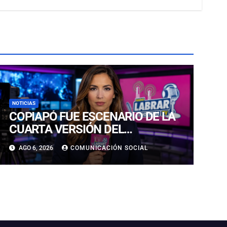
NOTICIAS
COPIAPÓ FUE ESCENARIO DE LA
CUARTA VERSIÓN DEL
CAMPEONATO REGIONAL DE
AGO 6, 2026
COMUNICACIÓN SOCIAL
BANDAS DE GUERRA
ESTUDIANTILES