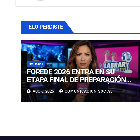
TE LO PERDISTE
NOTICIAS
FOREDE 2026 ENTRA EN SU
ETAPA FINAL DE PREPARACIÓN
CON NUEVAS TECNOLOGÍAS DE
AGO 6, 2026
COMUNICACIÓN SOCIAL
ACCESO Y OPORTUNIDADES
PARA ATACAMA