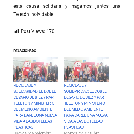
esta causa solidaria y hagamos juntos una
Teletón inolvidable!
Post Views:
170
RELACIONADO
RECICLAJE Y
RECICLAJE Y
SOLIDARIDAD: EL DOBLE
SOLIDARIDAD: EL DOBLE
DESAFÍO DE BILZ Y PAP,
DESAFÍO DE BILZ Y PAP,
TELETÓN Y MINISTERIO
TELETÓN Y MINISTERIO
DEL MEDIO AMBIENTE
DEL MEDIO AMBIENTE
PARA DARLE UNA NUEVA
PARA DARLE UNA NUEVA
VIDA A LAS BOTELLAS
VIDA A LAS BOTELLAS
PLÁSTICAS
PLÁSTICAS
Jueves, 2 Noviembre
Martes, 24 Octubre