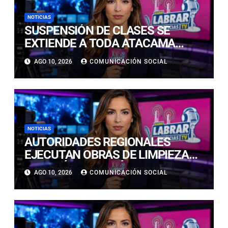
NOTICIAS
SUSPENSIÓN DE CLASES SE
EXTIENDE A TODA ATACAMA
ANTE LAS PRECIPITACIONES
AGO 10, 2026
COMUNICACIÓN SOCIAL
PREVISTAS PARA ESTE MARTES Y
MIÉRCOLES
NOTICIAS
AUTORIDADES REGIONALES
EJECUTAN OBRAS DE LIMPIEZA
EN EL RÍO COPIAPÓ ANTE LA
AGO 10, 2026
COMUNICACIÓN SOCIAL
LLEGADA DE NUEVO EVENTO
METEOROLÓGICO