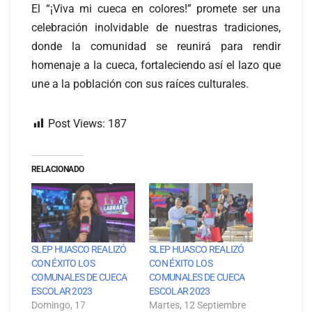
El “¡Viva mi cueca en colores!” promete ser una
celebración inolvidable de nuestras tradiciones,
donde la comunidad se reunirá para rendir
homenaje a la cueca, fortaleciendo así el lazo que
une a la población con sus raíces culturales.
Post Views:
187
RELACIONADO
SLEP HUASCO REALIZÓ
SLEP HUASCO REALIZÓ
CON ÉXITO LOS
CON ÉXITO LOS
COMUNALES DE CUECA
COMUNALES DE CUECA
ESCOLAR 2023
ESCOLAR 2023
Domingo, 17
Martes, 12 Septiembre