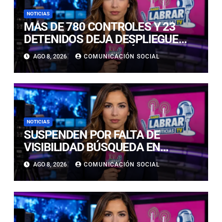
NOTICIAS
MÁS DE 780 CONTROLES Y 23
DETENIDOS DEJA DESPLIEGUE
POLICIAL EN COPIAPÓ Y CALDERA
AGO 8, 2026
COMUNICACIÓN SOCIAL
NOTICIAS
SUSPENDEN POR FALTA DE
VISIBILIDAD BÚSQUEDA EN
CALDERILLA: OPERATIVO SE
AGO 8, 2026
COMUNICACIÓN SOCIAL
RETOMARÁ ESTE DOMINGO