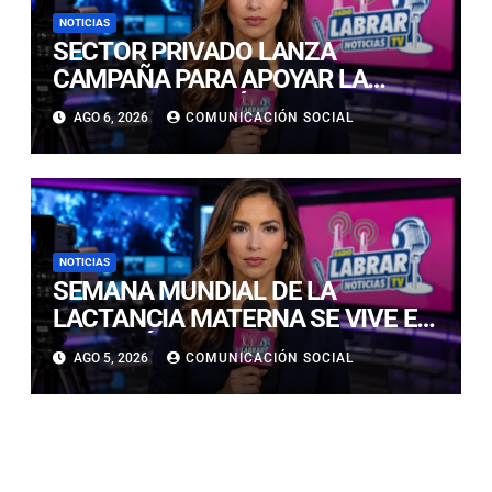
NOTICIAS
SECTOR PRIVADO LANZA
CAMPAÑA PARA APOYAR LA
RECONSTRUCCIÓN DE FAMILIAS
AGO 6, 2026
COMUNICACIÓN SOCIAL
AFECTADAS POR EL SISTEMA
FRONTAL EN ATACAMA
NOTICIAS
SEMANA MUNDIAL DE LA
LACTANCIA MATERNA SE VIVE EN
COPIAPÓ CON FERIA EDUCATIVA
AGO 5, 2026
COMUNICACIÓN SOCIAL
ABIERTA A LA COMUNIDAD