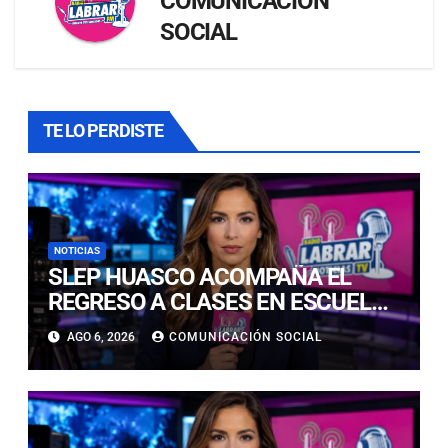
COMUNICACIÓN
SOCIAL
TE LO PERDISTE
NOTICIAS
SLEP HUASCO ACOMPAÑA EL
REGRESO A CLASES EN ESCUELAS
RURALES DE VALLENAR Y ALTO
AGO 6, 2026
COMUNICACIÓN SOCIAL
DEL CARMEN