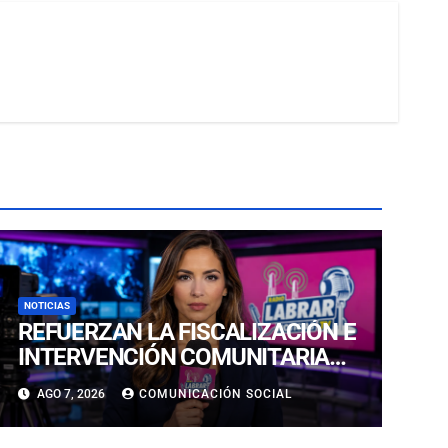
NOTICIAS
REFUERZAN LA FISCALIZACIÓN E
INTERVENCIÓN COMUNITARIA
CON OPERATIVO CONJUNTO EN
AGO 7, 2026
COMUNICACIÓN SOCIAL
CALDERA