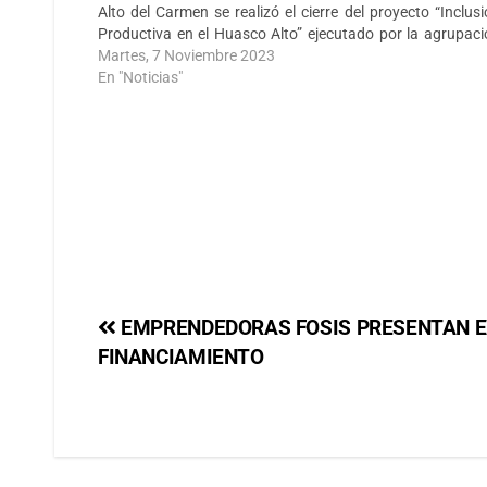
Alto del Carmen se realizó el cierre del proyecto “Inclus
Productiva en el Huasco Alto” ejecutado por la agrupaci
de discapacidad local con…
Martes, 7 Noviembre 2023
En "Noticias"
EMPRENDEDORAS FOSIS PRESENTAN E
FINANCIAMIENTO