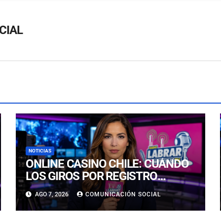
CIAL
NOTICIAS
ONLINE CASINO CHILE: CUÁNDO
LOS GIROS POR REGISTRO
REALMENTE SIRVEN
AGO 7, 2026
COMUNICACIÓN SOCIAL