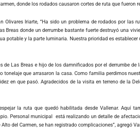
armen, donde los rodados causaron cortes de ruta que fueron re
an Olivares Iriarte, “Ha sido un problema de rodados por las rut
Las Breas donde un derrumbe bastante fuerte destruyó una vivi
a potable y la parte luminaria. Nuestra prioridad es establecer
s de Las Breas e hijo de los damnificados por el derrumbe de 
to tonelaje que arrasaron la casa. Como familia perdimos nues
idez en que pasó. Agradecidos de la visita en terreno de la Del
 despejar la ruta que quedó habilitada desde Vallenar. Aquí t
pio. Personal municipal está realizando un detalle de afectaci
e Alto del Carmen, se han registrado complicaciones”, agregó V