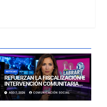
NOTICIAS
REFUERZAN LA FISCALIZACIÓN E
INTERVENCIÓN COMUNITARIA
CON OPERATIVO CONJUNTO EN
AGO 7, 2026
COMUNICACIÓN SOCIAL
CALDERA