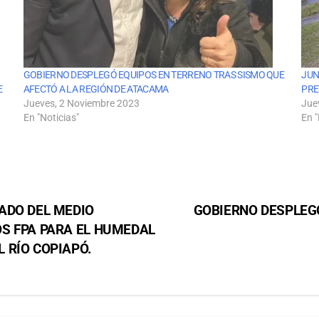
GOBIERNO DESPLEGÓ EQUIPOS EN TERRENO TRAS SISMO QUE
JUN
E
AFECTÓ A LA REGIÓN DE ATACAMA
PRE
Jueves, 2 Noviembre 2023
Jue
En "Noticias"
En "
ADO DEL MEDIO
GOBIERNO DESPLEG
S FPA PARA EL HUMEDAL
 RÍO COPIAPÓ.