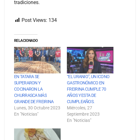
tradiciones.
Post Views:
134
RELACIONADO
EN TATARA SE
“EL URANIO”, UN ICONO
SUPERARON Y
GASTRONÓMICO EN
COCINARON LA
FREIRINA CUMPLE 70
CHURRASCA MÁS
AÑOS Y ESTA DE
GRANDE DE FREIRINA
CUMPLEAÑOS.
Lunes, 30 Octubre 2023
Miércoles, 27
En "Noticias"
Septiembre 2023
En "Noticias"