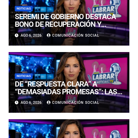
NOTICIAS
SEREMI DE GOBIERNO DESTACA
BONO DE RECUPERACIÓN Y
MANTIENE DESPLIEGUE DE AYUDA
AGO 6, 2026
COMUNICACIÓN SOCIAL
EN ATACAMA
NOTICIAS
DE “RESPUESTA CLARA” A
“DEMASIADAS PROMESAS”: LAS
REACCIONES PARLAMENTARIAS
AGO 6, 2026
COMUNICACIÓN SOCIAL
AL PLAN DE SEGURIDAD DE KAST