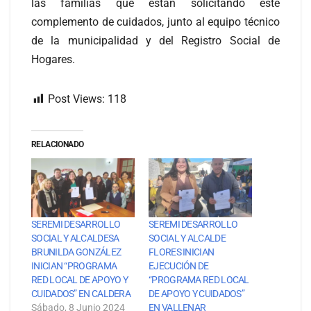
las familias que están solicitando este
complemento de cuidados, junto al equipo técnico
de la municipalidad y del Registro Social de
Hogares.
Post Views:
118
RELACIONADO
SEREMI DESARROLLO
SEREMI DESARROLLO
SOCIAL Y ALCALDESA
SOCIAL Y ALCALDE
BRUNILDA GONZÁLEZ
FLORES INICIAN
INICIAN “PROGRAMA
EJECUCIÓN DE
RED LOCAL DE APOYO Y
“PROGRAMA RED LOCAL
CUIDADOS” EN CALDERA
DE APOYO Y CUIDADOS”
Sábado, 8 Junio 2024
EN VALLENAR