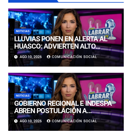
NOTICIAS
LLUVIAS PONEN EN ALERTA AL
HUASCO: ADVIERTEN ALTO
RIESGO DE ALUVIONES Y
AGO 10, 2026
COMUNICACIÓN SOCIAL
DERRUMBES
NOTICIAS
GOBIERNO REGIONAL E INDESPA
ABREN POSTULACIÓN A
CONCURSO POR MÁS DE $385
AGO 10, 2026
COMUNICACIÓN SOCIAL
MILLONES PARA FORTALECER LA