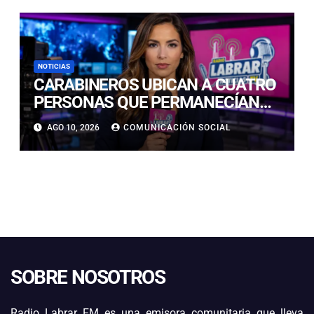
PESCA ARTESANAL
NOTICIAS
CARABINEROS UBICAN A CUATRO
PERSONAS QUE PERMANECÍAN
AISLADAS EN SECTOR
AGO 10, 2026
COMUNICACIÓN SOCIAL
PRECORDILLERANO DE VALLENAR
SOBRE NOSOTROS
Radio Labrar FM es una emisora comunitaria que lleva