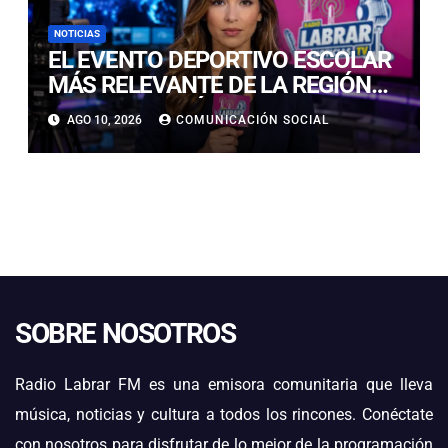
NOTICIAS
EL EVENTO DEPORTIVO ESCOLAR
MÁS RELEVANTE DE LA REGIÓN
CONVOCA A JÓVENES PROMESAS
AGO 10, 2026
COMUNICACIÓN SOCIAL
DEL DEPORTE CIENCIA EN EL
COLEGIO PARROQUIAL PADRE
NEGRO.
SOBRE NOSOTROS
Radio Labrar FM es una emisora comunitaria que lleva
música, noticias y cultura a todos los rincones. Conéctate
con nosotros para disfrutar de lo mejor de la programación