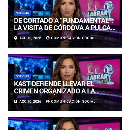
NOTICIAS
DE CORTADO A “FUNDAMENTAL”:
LA VISITA DE CÓRDOVA A PULGAR
PARA CONVENCERLO DE QUE
AGO 10, 2026
COMUNICACIÓN SOCIAL
VUELVA A LA ROJA
NOTICIAS
KAST DEFIENDE LLEVAR EL
CRIMEN ORGANIZADO A LA
CONSTITUCIÓN Y EMPLAZA AL
AGO 10, 2026
COMUNICACIÓN SOCIAL
CONGRESO A TRAMITAR RÁPIDO