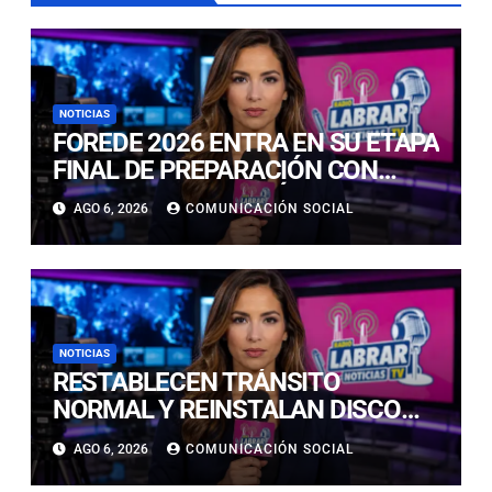
NOTICIAS
FOREDE 2026 ENTRA EN SU ETAPA
FINAL DE PREPARACIÓN CON
NUEVAS TECNOLOGÍAS DE
AGO 6, 2026
COMUNICACIÓN SOCIAL
ACCESO Y OPORTUNIDADES PARA
ATACAMA
NOTICIAS
RESTABLECEN TRÁNSITO
NORMAL Y REINSTALAN DISCO
“PARE” TRAS AVANCE DE OBRAS
AGO 6, 2026
COMUNICACIÓN SOCIAL
EN CALLE LUIS FLORES CON JULIO