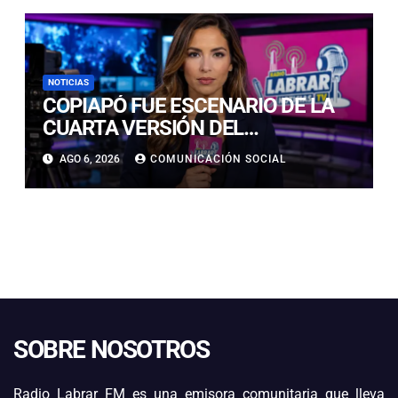
PRADO
NOTICIAS
COPIAPÓ FUE ESCENARIO DE LA
CUARTA VERSIÓN DEL
CAMPEONATO REGIONAL DE
AGO 6, 2026
COMUNICACIÓN SOCIAL
BANDAS DE GUERRA
ESTUDIANTILES
SOBRE NOSOTROS
Radio Labrar FM es una emisora comunitaria que lleva