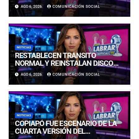
NUEVAS TECNOLOGÍAS DE
AGO 6, 2026
COMUNICACIÓN SOCIAL
ACCESO Y OPORTUNIDADES PARA
ATACAMA
NOTICIAS
RESTABLECEN TRÁNSITO
NORMAL Y REINSTALAN DISCO
“PARE” TRAS AVANCE DE OBRAS
AGO 6, 2026
COMUNICACIÓN SOCIAL
EN CALLE LUIS FLORES CON JULIO
PRADO
NOTICIAS
COPIAPÓ FUE ESCENARIO DE LA
CUARTA VERSIÓN DEL
CAMPEONATO REGIONAL DE