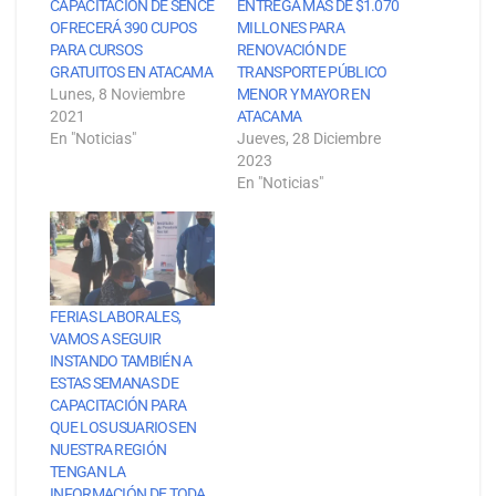
CAPACITACIÓN DE SENCE
ENTREGA MÁS DE $1.070
OFRECERÁ 390 CUPOS
MILLONES PARA
PARA CURSOS
RENOVACIÓN DE
GRATUITOS EN ATACAMA
TRANSPORTE PÚBLICO
Lunes, 8 Noviembre
MENOR Y MAYOR EN
2021
ATACAMA
En "Noticias"
Jueves, 28 Diciembre
2023
En "Noticias"
FERIAS LABORALES,
VAMOS A SEGUIR
INSTANDO TAMBIÉN A
ESTAS SEMANAS DE
CAPACITACIÓN PARA
QUE LOS USUARIOS EN
NUESTRA REGIÓN
TENGAN LA
INFORMACIÓN DE TODA