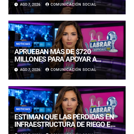
ATACAMA EN EL CAMPEONATO
AGO 7, 2026
COMUNICACIÓN SOCIAL
NACIONAL ESCOLAR
NOTICIAS
APRUEBAN MÁS DE $720
MILLONES PARA APOYAR A
EMPRESAS AFECTADAS POR LA
AGO 7, 2026
COMUNICACIÓN SOCIAL
EMERGENCIA EN ATACAMA
NOTICIAS
ESTIMAN QUE LAS PÉRDIDAS EN
INFRAESTRUCTURA DE RIEGO EN
LA CUENCA DEL HUASCO SON