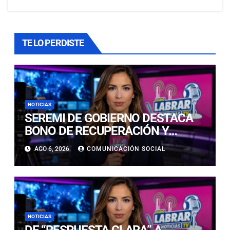
TE LO PERDISTE
NOTICIAS
SEREMI DE GOBIERNO DESTACA
BONO DE RECUPERACIÓN Y
MANTIENE DESPLIEGUE DE AYUDA
AGO 6, 2026
COMUNICACIÓN SOCIAL
EN ATACAMA
NOTICIAS
DE “RESPUESTA CLARA” A