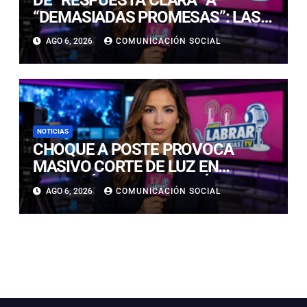
“DEMASIADAS PROMESAS”: LAS
REACCIONES PARLAMENTARIAS
AGO 6, 2026
COMUNICACIÓN SOCIAL
AL PLAN DE SEGURIDAD DE KAST
NOTICIAS
CHOQUE A POSTE PROVOCA
MASIVO CORTE DE LUZ EN
COPIAPÓ Y AFECTA A MÁS DE 5
AGO 6, 2026
COMUNICACIÓN SOCIAL
MIL CLIENTES