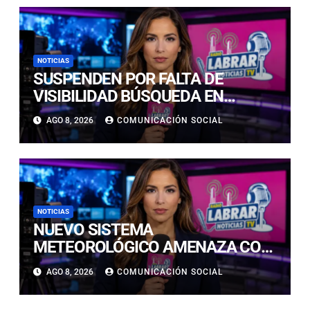
NOTICIAS
SUSPENDEN POR FALTA DE
VISIBILIDAD BÚSQUEDA EN
CALDERILLA: OPERATIVO SE
AGO 8, 2026
COMUNICACIÓN SOCIAL
RETOMARÁ ESTE DOMINGO
NOTICIAS
NUEVO SISTEMA
METEOROLÓGICO AMENAZA CON
LLUVIAS, NIEVE Y TORMENTAS
AGO 8, 2026
COMUNICACIÓN SOCIAL
ELÉCTRICAS EN ATACAMA