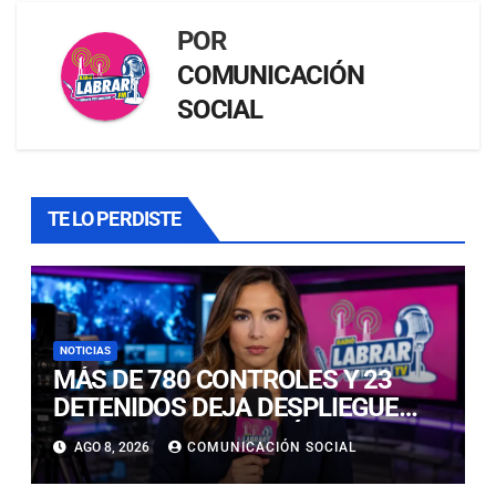
POR
COMUNICACIÓN
SOCIAL
TE LO PERDISTE
NOTICIAS
MÁS DE 780 CONTROLES Y 23
DETENIDOS DEJA DESPLIEGUE
POLICIAL EN COPIAPÓ Y CALDERA
AGO 8, 2026
COMUNICACIÓN SOCIAL