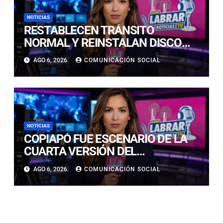
NOTICIAS
RESTABLECEN TRÁNSITO
NORMAL Y REINSTALAN DISCO
“PARE” TRAS AVANCE DE OBRAS
AGO 6, 2026
COMUNICACIÓN SOCIAL
EN CALLE LUIS FLORES CON JULIO
PRADO
NOTICIAS
COPIAPÓ FUE ESCENARIO DE LA
CUARTA VERSIÓN DEL
CAMPEONATO REGIONAL DE
AGO 6, 2026
COMUNICACIÓN SOCIAL
BANDAS DE GUERRA
ESTUDIANTILES