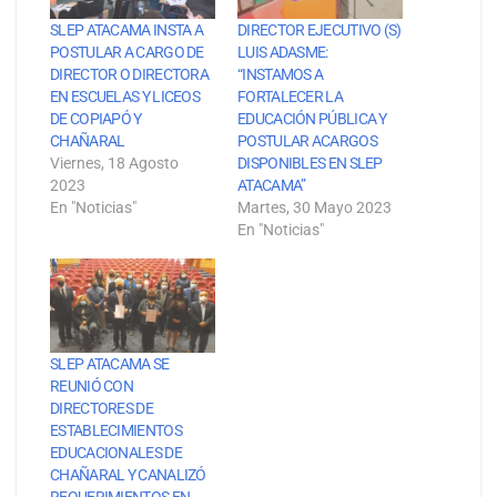
SLEP ATACAMA INSTA A
DIRECTOR EJECUTIVO (S)
POSTULAR A CARGO DE
LUIS ADASME:
DIRECTOR O DIRECTORA
“INSTAMOS A
EN ESCUELAS Y LICEOS
FORTALECER LA
DE COPIAPÓ Y
EDUCACIÓN PÚBLICA Y
CHAÑARAL
POSTULAR ACARGOS
Viernes, 18 Agosto
DISPONIBLES EN SLEP
2023
ATACAMA”
En "Noticias"
Martes, 30 Mayo 2023
En "Noticias"
SLEP ATACAMA SE
REUNIÓ CON
DIRECTORES DE
ESTABLECIMIENTOS
EDUCACIONALES DE
CHAÑARAL Y CANALIZÓ