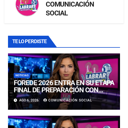
COMUNICACIÓN
SOCIAL
TE LO PERDISTE
NOTICIAS
FOREDE 2026 ENTRA EN SU ETAPA
FINAL DE PREPARACIÓN CON
NUEVAS TECNOLOGÍAS DE
AGO 6, 2026
COMUNICACIÓN SOCIAL
ACCESO Y OPORTUNIDADES PARA
ATACAMA