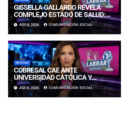
GISSELLA GALLARDO REVELA
COMPLEJO ESTADO DE SALUD:
“ME TENÍAN MAL HACE DÍAS”
AGO 8, 2026
COMUNICACIÓN SOCIAL
NOTICIAS
COBRESAL CAE ANTE
UNIVERSIDAD CATÓLICA Y
CONTINÚA COMPLICADO EN LA
AGO 8, 2026
COMUNICACIÓN SOCIAL
PARTE BAJA DE LA TABLA