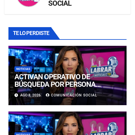
SOCIAL
TE LO PERDISTE
NOTICIAS
ACTIVAN OPERATIVO DE
BÚSQUEDA POR PERSONA
DESAPARECIDA EN PLAYA
AGO 8, 2026
COMUNICACIÓN SOCIAL
CALDERILLA
NOTICIAS