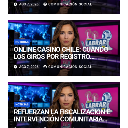
LLUVIAS E ISOTERMA CERO ALTA
AGO 7, 2026
COMUNICACIÓN SOCIAL
EN PRECORDILLERA Y
CORDILLERA
NOTICIAS
ONLINE CASINO CHILE: CUÁNDO
LOS GIROS POR REGISTRO
REALMENTE SIRVEN
AGO 7, 2026
COMUNICACIÓN SOCIAL
NOTICIAS
REFUERZAN LA FISCALIZACIÓN E
INTERVENCIÓN COMUNITARIA
CON OPERATIVO CONJUNTO EN